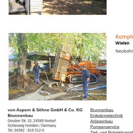
Komple
Wielen
Neubohr
von Aspern & Söhne
GmbH & Co. KG
Brunnenbau
Brunnenbau
Erdwärmetechnik
Gnutzer Str. 10, 24589 Nortorf
Anlagenbau
Schleswig Holstein / Germany
Pumpenservice
Tel. 04392 - 916 512-0
Tief- und Rohrleitung