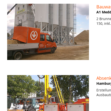
Bauwas
A1 Med
2 Brunne
150, ink
Absenk
Hambur
Erstell
Ausbaut