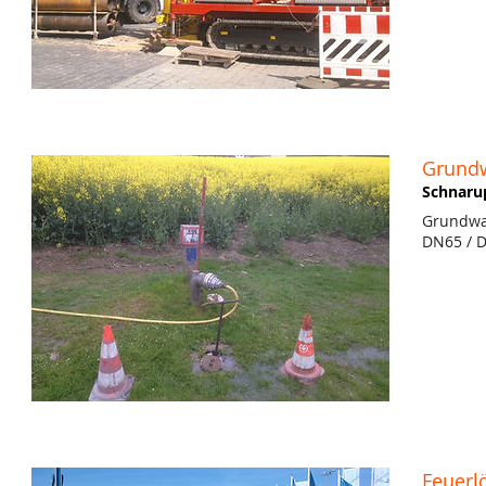
Grundw
Schnaru
Grundwas
DN65 / D
Feuerl