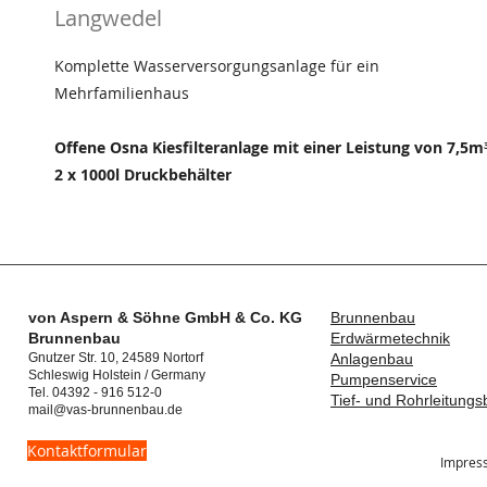
Langwedel
Komplette Wasserversorgungsanlage für ein
Mehrfamilienhaus
Offene Osna Kiesfilteranlage mit einer Leistung von
7,5m
2 x 1000l Druckbehälter
von Aspern & Söhne
GmbH & Co. KG
Brunnenbau
Brunnenbau
Erdwärmetechnik
Gnutzer Str. 10, 24589 Nortorf
Anlagenbau
Schleswig Holstein / Germany
Pumpenservice
Tel. 04392 - 916 512-0
Tief- und Rohrleitung
mail@vas-brunnenbau.de
Kontaktformular
Impres